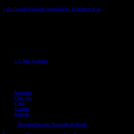
+ Zu Google Kalender hinzufügen
+ Exportiere iCal
Details
Beginn:
17. August 2018
Ende:
19. August 2018
«
1. Mai Ausfahrt
Veröffentlicht in
Startseite
Über uns
Fotos
Termine
Kontakt
© 2026
Motorradfreunde Neustadt am Kulm
↑