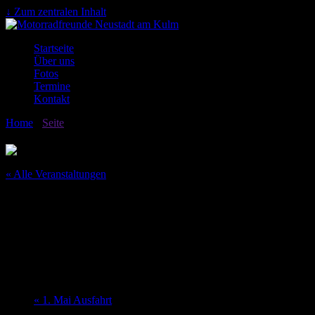
↓ Zum zentralen Inhalt
Startseite
Über uns
Fotos
Termine
Kontakt
Home
›
Seite
›
« Alle Veranstaltungen
Diese Veranstaltung hat bereits stattgefunden.
Motorradtreffen MFN
17. August 2018
-
19. August 2018
«
1. Mai Ausfahrt